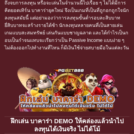
ถึงจบการลงทุน หรือจะเล่นในจำนวนนี้ไปเรื่อย ๆ ไม่ได้มีการ
คิดยอดเทิร์น บาคาร่ายุคใหม่ จึงเป็นเกมที่เป็นที่ถูกอกถูกใจนัก
ลงทุนสมัยนี้ แต่อย่ามองว่าการลงทุนขั้นต่ำรอบละสิบบาท
ยี่สิบบาทจะสร้างรายได้ช้า นักลงทุนหลายคนที่เป็นสายเล่น
เกมแบบสะสมทรัพย์ เล่นกันแบบชาญฉลาด และได้กำไรเป็นก
อบเป็นกำจนแทบจะเรียกว่าเป็น Passive Income แบบง่าย ๆ
ไม่ต้องออกไปทำงานที่ไหน ก็มีเงินใช้จ่ายสบายมือในแต่ละวัน
ฝึกเล่น บาคาร่า DEMO ให้คล่องแล้วนำไป
ลงทุนได้เงินจริง ไม่ได้โม้