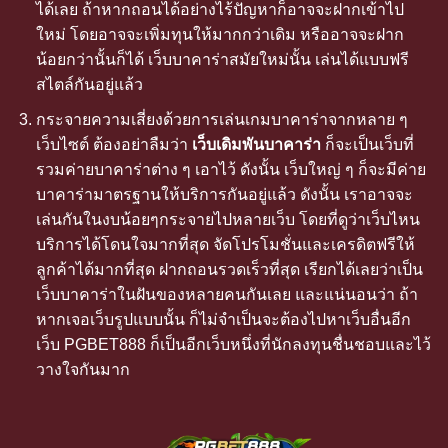
ได้เลย ถ้าหากถอนได้อย่างไร้ปัญหาก็อาจจะฝากเข้าไป
ใหม่ โดยอาจจะเพิ่มทุนให้มากกว่าเดิม หรืออาจจะฝาก
น้อยกว่านั้นก็ได้ เว็บบาคาร่าสมัยใหม่นั้น เล่นได้แบบฟรี
สไตล์กันอยู่แล้ว
กระจายความเสี่ยงด้วยการเล่นเกมบาคาร่าจากหลาย ๆ
เว็บไซต์ ต้องอย่าลืมว่า
เว็บเดิมพันบาคาร่า
ก็จะเป็นเว็บที่
รวมค่ายบาคาร่าต่าง ๆ เอาไว้ ดังนั้น เว็บใหญ่ ๆ ก็จะมีค่าย
บาคาร่ามาตรฐานให้บริการกันอยู่แล้ว ดังนั้น เราอาจจะ
เล่นกันในงบน้อยๆกระจายไปหลายเว็บ โดยที่ดูว่าเว็บไหน
บริการได้โดนใจมากที่สุด จัดโปรโมชั่นและเครดิตฟรีให้
ลูกค้าได้มากที่สุด ฝากถอนรวดเร็วที่สุด เรียกได้เลยว่าเป็น
เว็บบาคาร่าในฝันของหลายคนกันเลย และแน่นอนว่า ถ้า
หากเจอเว็บรูปแบบนั้น ก็ไม่จำเป็นจะต้องไปหาเว็บอื่นอีก
เว็บ PGBET888 ก็เป็นอีกเว็บหนึ่งที่นักลงทุนชื่นชอบและไว้
วางใจกันมาก