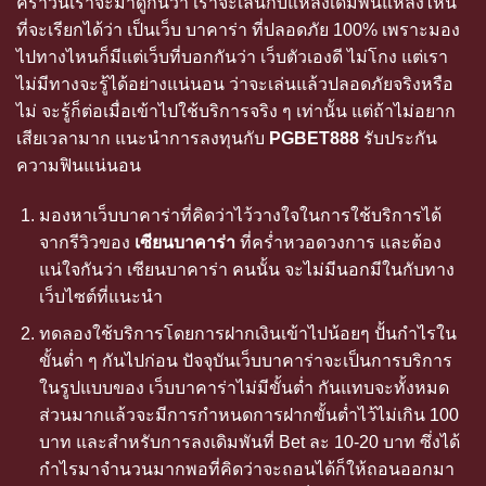
คราวนี้เราจะมาดูกันว่า เราจะเล่นกับแหล่งเดิมพันแหล่งไหน
ที่จะเรียกได้ว่า เป็นเว็บ บาคาร่า ที่ปลอดภัย 100% เพราะมอง
ไปทางไหนก็มีแต่เว็บที่บอกกันว่า เว็บตัวเองดี ไม่โกง แต่เรา
ไม่มีทางจะรู้ได้อย่างแน่นอน ว่าจะเล่นแล้วปลอดภัยจริงหรือ
ไม่ จะรู้ก็ต่อเมื่อเข้าไปใช้บริการจริง ๆ เท่านั้น แต่ถ้าไม่อยาก
เสียเวลามาก แนะนำการลงทุนกับ
PGBET888
รับประกัน
ความฟินแน่นอน
มองหาเว็บบาคาร่าที่คิดว่าไว้วางใจในการใช้บริการได้
จากรีวิวของ
เซียนบาคาร่า
ที่คร่ำหวอดวงการ และต้อง
แน่ใจกันว่า เซียนบาคาร่า คนนั้น จะไม่มีนอกมีในกับทาง
เว็บไซต์ที่แนะนำ
ทดลองใช้บริการโดยการฝากเงินเข้าไปน้อยๆ ปั้นกำไรใน
ขั้นต่ำ ๆ กันไปก่อน ปัจจุบันเว็บบาคาร่าจะเป็นการบริการ
ในรูปแบบของ เว็บบาคาร่าไม่มีขั้นต่ำ กันแทบจะทั้งหมด
ส่วนมากแล้วจะมีการกำหนดการฝากขั้นต่ำไว้ไม่เกิน 100
บาท และสำหรับการลงเดิมพันที่ Bet ละ 10-20 บาท ซึ่งได้
กำไรมาจำนวนมากพอที่คิดว่าจะถอนได้ก็ให้ถอนออกมา