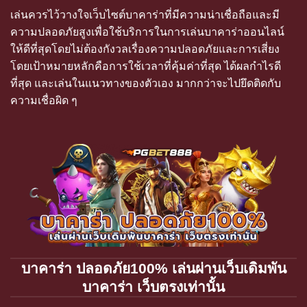
เล่นควรไว้วางใจเว็บไซต์บาคาร่าที่มีความน่าเชื่อถือและมี
ความปลอดภัยสูงเพื่อใช้บริการในการเล่นบาคาร่าออนไลน์
ให้ดีที่สุดโดยไม่ต้องกังวลเรื่องความปลอดภัยและการเสี่ยง
โดยเป้าหมายหลักคือการใช้เวลาที่คุ้มค่าที่สุด ได้ผลกำไรดี
ที่สุด และเล่นในแนวทางของตัวเอง มากกว่าจะไปยึดติดกับ
ความเชื่อผิด ๆ
บาคาร่า ปลอดภัย100% เล่นผ่านเว็บเดิมพัน
บาคาร่า เว็บตรงเท่านั้น