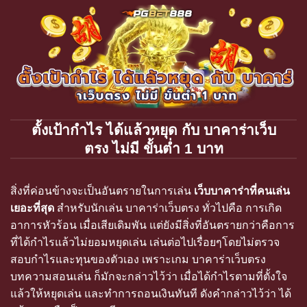
ตั้งเป้ากำไร ได้แล้วหยุด กับ บาคาร่าเว็บ
ตรง ไม่มี ขั้นต่ำ 1 บาท
สิ่งที่ค่อนข้างจะเป็นอันตรายในการเล่น
เว็บบาคาร่าที่คนเล่น
เยอะที่สุด
สำหรับนักเล่น บาคาร่าเว็บตรง ทั่วไปคือ การเกิด
อาการหัวร้อน เมื่อเสียเดิมพัน แต่ยังมีสิ่งที่อันตรายกว่าคือการ
ที่ได้กำไรแล้วไม่ยอมหยุดเล่น เล่นต่อไปเรื่อยๆโดยไม่ตรวจ
สอบกำไรและทุนของตัวเอง เพราะเกม บาคาร่าเว็บตรง
บทความสอนเล่น ก็มักจะกล่าวไว้ว่า เมื่อได้กำไรตามที่ตั้งใจ
แล้วให้หยุดเล่น และทำการถอนเงินทันที ดังคำกล่าวไว้ว่า ได้