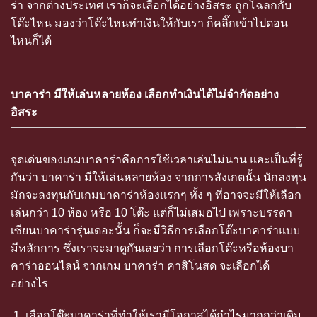
ร่า จากต่างประเทศ เราก็จะเลือกได้อย่างอิสระ ถูกโฉลกกับ
โต๊ะไหน มองว่าโต๊ะไหนทำเงินให้กับเรา ก็คลิ๊กเข้าไปตอน
ไหนก็ได้
บาคาร่า มีให้เล่นหลายห้อง เลือกทำเงินได้ไม่จำกัดอย่าง
อิสระ
จุดเด่นของเกมบาคาร่าคือการใช้เวลาเล่นไม่นาน และเป็นที่รู้
กันว่า บาคาร่า มีให้เล่นหลายห้อง จากการสังเกตนั้น นักลงทุน
มักจะลงทุนกับเกมบาคาร่าห้องแรกๆ ทั้ง ๆ ที่อาจจะมีให้เลือก
เล่นกว่า 10 ห้อง หรือ 10 โต๊ะ แต่ก็ไม่เสมอไป เพราะบรรดา
เซียนบาคาร่ารุ่นเดอะนั้น ก็จะมีวิธีการเลือกโต๊ะบาคาร่าแบบ
มีหลักการ ซึ่งเราจะมาดูกันเลยว่า การเลือกโต๊ะหรือห้องบา
คาร่าออนไลน์ จากเกม บาคาร่า คาสิโนสด จะเลือกได้
อย่างไร
เลือกโต๊ะบาคาร่าที่ทำให้เรามีโอกาสได้กำไรมากกว่าเดิม