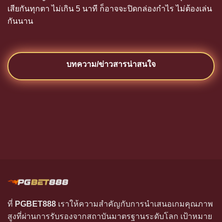
เสียกันทุกตา ไม่เกิน 5 นาที ก็อาจจะปิดกล่องกำไร ไม่ต้องเล่น
กันนาน
บทความ/ข่าวสารน่าสนใจ
ที่
PGBET888
เราให้ความสำคัญกับการนำเสนอเกมคุณภาพ
สูงที่ผ่านการรับรองจากสถาบันมาตรฐานระดับโลก เป้าหมาย