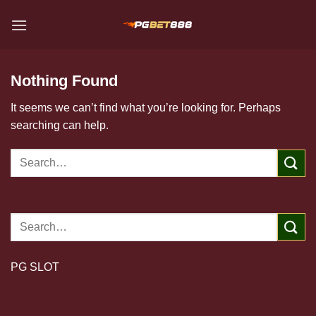
Skip
to
content
Nothing Found
It seems we can’t find what you’re looking for. Perhaps
searching can help.
PG SLOT